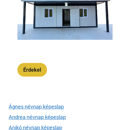
Érdekel
Ágnes névnap képeslap
Andrea névnap képeslap
Anikó névnap képeslap