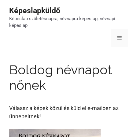
Kilépés
Képeslapküldő
a
Képeslap születésnapra, névnapra képeslap, névnapi
tartalomba
képeslap
Menü
Boldog névnapot
nőnek
Válassz a képek közül és küld el e-mailben az
ünnepeltnek!