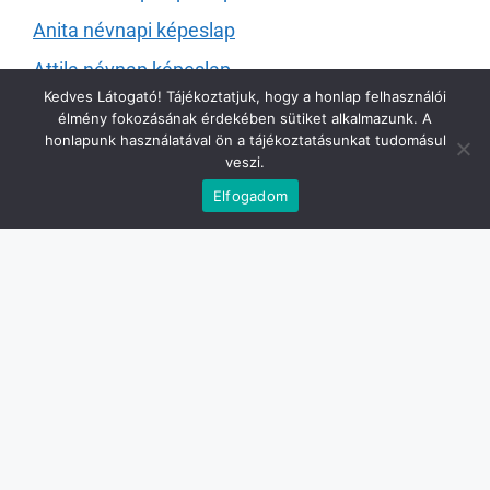
Anita névnapi képeslap
Attila névnap képeslap
Kedves Látogató! Tájékoztatjuk, hogy a honlap felhasználói
Balázs névnapi képeslap
élmény fokozásának érdekében sütiket alkalmazunk. A
honlapunk használatával ön a tájékoztatásunkat tudomásul
Beáta névnapi képeslap
veszi.
Béla névnapi képeslap
Elfogadom
Bernadett névnapi képeslap
Boglárka névnapi képeslap
Csaba névnapi képeslap
Csilla névnapi képeslap
Dóra névnapi képeslap
Erzsébet névnapi képeslapok
Eszter névnapi képeslap