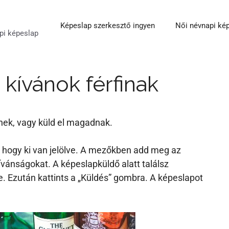
Képeslap szerkesztő ingyen
Női névnapi ké
pi képeslap
kívánok férfinak
tnek, vagy küld el magadnak.
lzi, hogy ki van jelölve. A mezőkben add meg az
vánságokat. A képeslapküldő alatt találsz
 Ezután kattints a „Küldés” gombra. A képeslapot