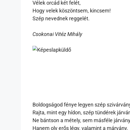
Vélek orcád két felét,
Hogy velek köszöntsem, kincsem!
Szép nevednek reggelét.
Csokonai Vitéz Mihály
Boldogságod fénye legyen szép szivárvány
Rajta, mint egy hídon, szép tündérek járvá
Ne bántson a métely, sem másféle járvány
Hanem oly erős légy, valamint a márvány.