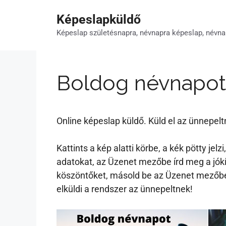
Kilépés
Képeslapküldő
a
tartalomba
Képeslap születésnapra, névnapra képeslap, névna
Boldog névnapot 
Online képeslap küldő. Küld el az ünnepel
Kattints a kép alatti körbe, a kék pötty je
adatokat, az Üzenet mezőbe írd meg a jókí
köszöntőket, másold be az Üzenet mezőbe.
elküldi a rendszer az ünnepeltnek!