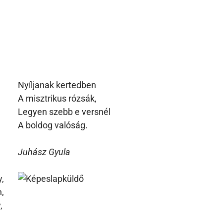
Nyíljanak kertedben
A misztrikus rózsák,
Legyen szebb e versnél
A boldog valóság.
Juhász Gyula
,
n,
,