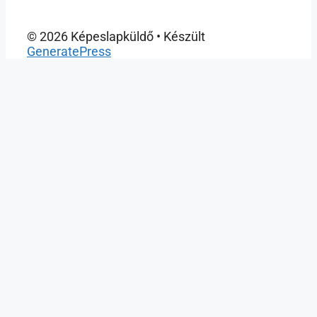
© 2026 Képeslapküldő
• Készült
GeneratePress
Close
this
modu
Kulcsrakész