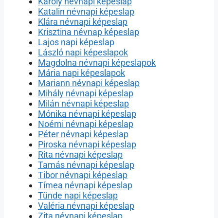
Károly névnapi képeslap
Katalin névnapi képeslap
Klára névnapi képeslap
Krisztina névnap képeslap
Lajos napi képeslap
László napi képeslapok
Magdolna névnapi képeslapok
Mária napi képeslapok
Mariann névnapi képeslap
Mihály névnapi képeslap
Milán névnapi képeslap
Mónika névnapi képeslap
Noémi névnapi képeslap
Péter névnapi képeslap
Piroska névnapi képeslap
Rita névnapi képeslap
Tamás névnapi képeslap
Tibor névnapi képeslap
Tímea névnapi képeslap
Tünde napi képeslap
Valéria névnapi képeslap
Zita névnapi képeslap