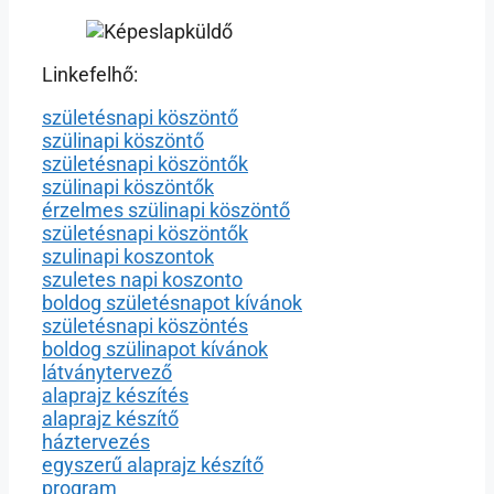
Linkefelhő:
születésnapi köszöntő
szülinapi köszöntő
születésnapi köszöntők
szülinapi köszöntők
érzelmes szülinapi köszöntő
születésnapi köszöntők
szulinapi koszontok
szuletes napi koszonto
boldog születésnapot kívánok
születésnapi köszöntés
boldog szülinapot kívánok
látványtervező
alaprajz készítés
alaprajz készítő
háztervezés
egyszerű alaprajz készítő
program