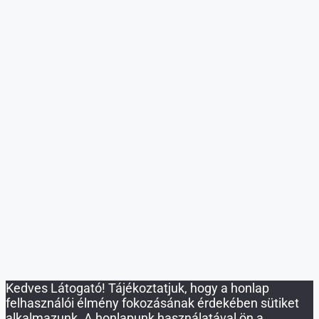
mobilházak
✓ 5-6 hét alatt költözhető
✓ Környezetbarát, modern technológia
✓ Bármikor bővíthető
Érdekel
Köszönöm, nem érdekelnek a mobilházak.
Kedves Látogató! Tájékoztatjuk, hogy a honlap
felhasználói élmény fokozásának érdekében sütiket
alkalmazunk. A honlapunk használatával ön a