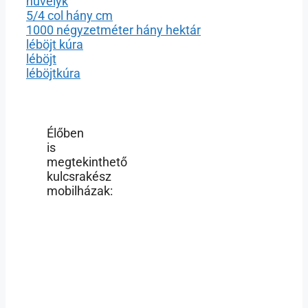
hüvelyk
5/4 col hány cm
1000 négyzetméter hány hektár
léböjt kúra
léböjt
léböjtkúra
Élőben
is
megtekinthető
kulcsrakész
mobilházak: