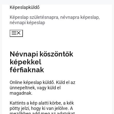
Kilépés
Képeslapküldő
a
Képeslap születésnapra, névnapra képeslap,
tartalomba
névnapi képeslap
Menü
Névnapi köszöntők
képekkel
férfiaknak
Online képeslap küldő. Küld el az
ünnepeltnek, vagy küld el
magadnak.
Kattints a kép alatti körbe, a kék
pötty jelzi, hogy ki van jelölve. A
mezőkben add meg az adatokat,