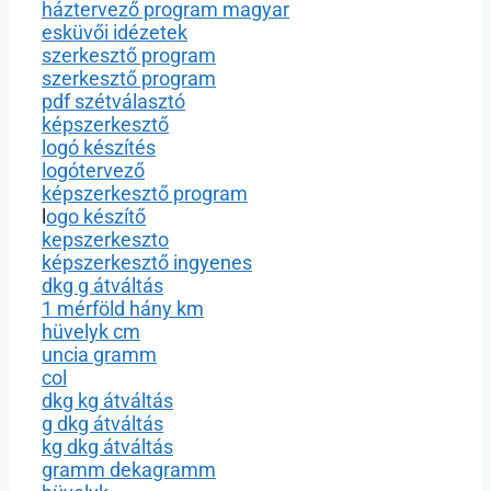
háztervező program magyar
esküvői idézetek
szerkesztő program
szerkesztő program
pdf szétválasztó
képszerkesztő
logó készítés
logótervező
képszerkesztő program
l
ogo készítő
kepszerkeszto
képszerkesztő ingyenes
dkg g átváltás
1 mérföld hány km
hüvelyk cm
uncia gramm
col
dkg kg átváltás
g dkg átváltás
kg dkg átváltás
gramm dekagramm