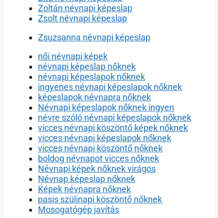
Zoltán névnapi képeslap
Zsolt névnapi képeslap
Zsuzsanna névnapi képeslap
női névnapi képek
névnapi képeslap nőknek
névnapi képeslapok nőknek
ingyenes névnapi képeslapok nőknek
képeslapok névnapra nőknek
Névnapi képeslapok nőknek ingyen
névre szóló névnapi képeslapok nőknek
vicces névnapi köszöntő képek nőknek
vicces névnapi képeslapok nőknek
vicces névnapi köszöntő nőknek
boldog névnapot vicces nőknek
Névnapi képek nőknek virágos
Névnap képeslap nőknek
Képek névnapra nőknek
pasis szülinapi köszöntő nőknek
Mosogatógép javítás