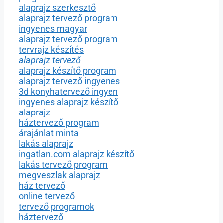
alaprajz szerkesztő
alaprajz tervező program
ingyenes magyar
alaprajz tervező program
tervrajz készítés
alaprajz tervező
alaprajz készítő program
alaprajz tervező ingyenes
3d konyhatervező ingyen
ingyenes alaprajz készítő
alaprajz
háztervező program
árajánlat minta
lakás alaprajz
ingatlan.com alaprajz készítő
lakás tervező program
megveszlak alaprajz
ház tervező
online tervező
tervező programok
háztervező