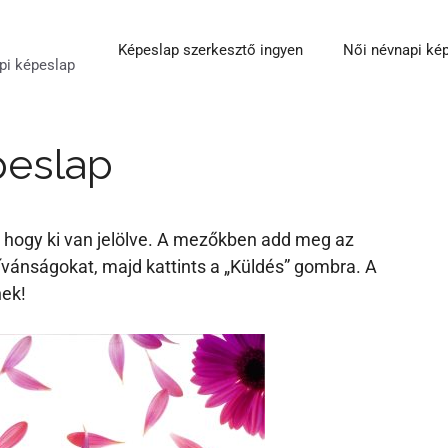
Képeslap szerkesztő ingyen
Női névnapi ké
pi képeslap
peslap
lzi, hogy ki van jelölve. A mezőkben add meg az
ívánságokat, majd kattints a „Küldés” gombra. A
nek!