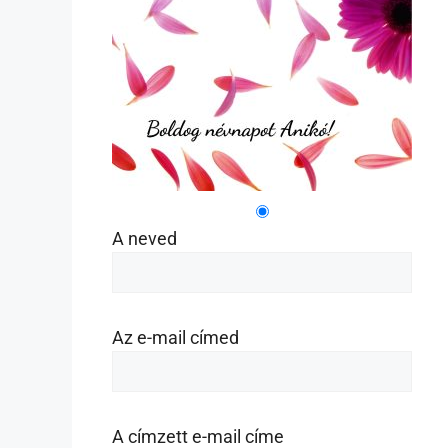
A neved
Az e-mail címed
A címzett e-mail címe