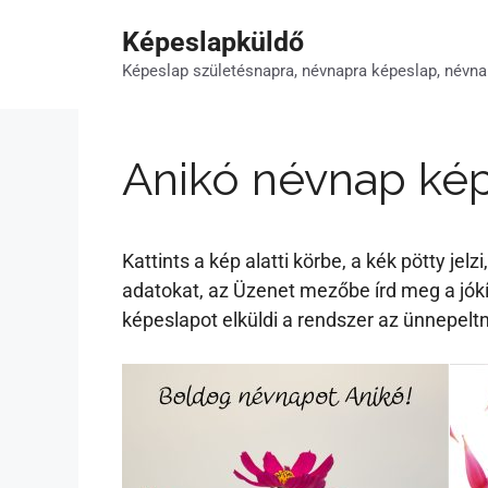
Kilépés
Képeslapküldő
a
tartalomba
Képeslap születésnapra, névnapra képeslap, névna
Anikó névnap ké
Kattints a kép alatti körbe, a kék pötty je
adatokat, az Üzenet mezőbe írd meg a jók
képeslapot elküldi a rendszer az ünnepelt