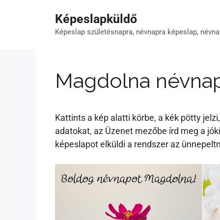
Kilépés
Képeslapküldő
a
tartalomba
Képeslap születésnapra, névnapra képeslap, névna
Magdolna névnap
Kattints a kép alatti körbe, a kék pötty je
adatokat, az Üzenet mezőbe írd meg a jók
képeslapot elküldi a rendszer az ünnepelt