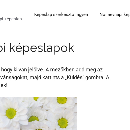
Képeslap szerkesztő ingyen
Női névnapi ké
pi képeslap
i képeslapok
lzi, hogy ki van jelölve. A mezőkben add meg az
ívánságokat, majd kattints a „Küldés” gombra. A
nek!