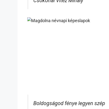
Csokonai Vitéz Mihály
Boldogságod fénye legyen szép