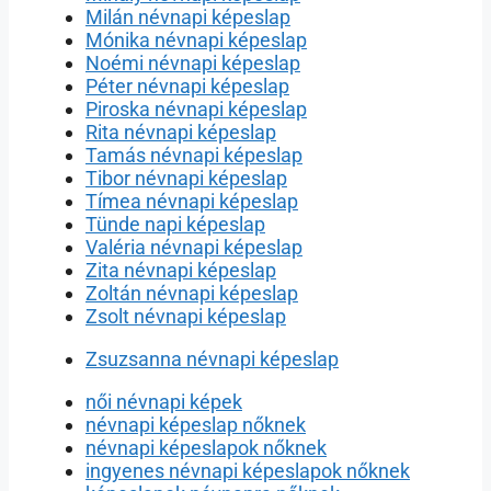
Milán névnapi képeslap
Mónika névnapi képeslap
Noémi névnapi képeslap
Péter névnapi képeslap
Piroska névnapi képeslap
Rita névnapi képeslap
Tamás névnapi képeslap
Tibor névnapi képeslap
Tímea névnapi képeslap
Tünde napi képeslap
Valéria névnapi képeslap
Zita névnapi képeslap
Zoltán névnapi képeslap
Zsolt névnapi képeslap
Zsuzsanna névnapi képeslap
női névnapi képek
névnapi képeslap nőknek
névnapi képeslapok nőknek
ingyenes névnapi képeslapok nőknek