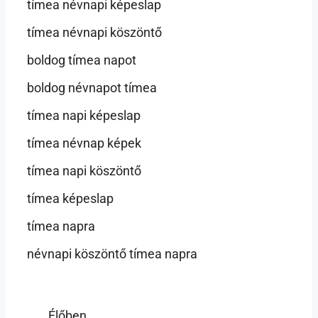
tímea névnapi képeslap
tímea névnapi köszöntő
boldog tímea napot
boldog névnapot tímea
tímea napi képeslap
tímea névnap képek
tímea napi köszöntő
tímea képeslap
tímea napra
névnapi köszöntő tímea napra
Élőben