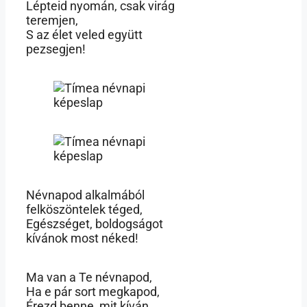
Lépteid nyomán, csak virág
teremjen,
S az élet veled együtt
pezsegjen!
Névnapod alkalmából
felköszöntelek téged,
Egészséget, boldogságot
kívánok most néked!
Ma van a Te névnapod,
Ha e pár sort megkapod,
Érezd benne, mit kíván,