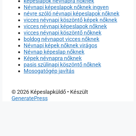
képeslapok névnapra nőknek
Névnapi képeslapok nőknek ingyen
névre szóló névnapi képeslapok nőknek
vicces névnapi köszöntő képek nőknek
vicces névnapi képeslapok nőknek
vicces névnapi köszöntő nőknek
boldog névnapot vicces nőknek
Névnapi képek nőknek virágos
Névnap képeslap nőknek
Képek névnapra nőknek
pasis szülinapi köszöntő nőknek
Mosogatógép javítás
© 2026 Képeslapküldő
• Készült
GeneratePress
Close
this
modu