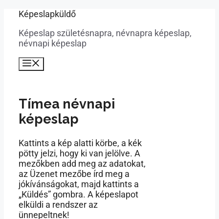
Kilépés
Képeslapküldő
a
Képeslap születésnapra, névnapra képeslap,
tartalomba
névnapi képeslap
Menü
Tímea névnapi
képeslap
Kattints a kép alatti körbe, a kék
pötty jelzi, hogy ki van jelölve. A
mezőkben add meg az adatokat,
az Üzenet mezőbe írd meg a
jókívánságokat, majd kattints a
„Küldés” gombra. A képeslapot
elküldi a rendszer az
ünnepeltnek!