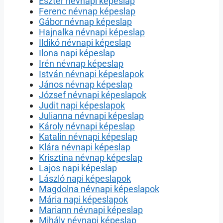
Eszter névnapi képeslap
Ferenc névnap képeslap
Gábor névnap képeslap
Hajnalka névnapi képeslap
Ildikó névnapi képeslap
Ilona napi képeslap
Irén névnap képeslap
István névnapi képeslapok
János névnap képeslap
József névnapi képeslapok
Judit napi képeslapok
Julianna névnapi képeslap
Károly névnapi képeslap
Katalin névnapi képeslap
Klára névnapi képeslap
Krisztina névnap képeslap
Lajos napi képeslap
László napi képeslapok
Magdolna névnapi képeslapok
Mária napi képeslapok
Mariann névnapi képeslap
Mihály névnapi képeslap