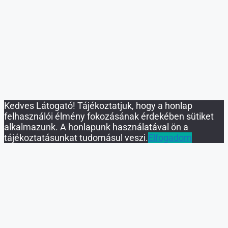
Érdekel
Köszönöm, nem érdekelnek a mobilházak.
Kedves Látogató! Tájékoztatjuk, hogy a honlap
felhasználói élmény fokozásának érdekében sütiket
alkalmazunk. A honlapunk használatával ön a
tájékoztatásunkat tudomásul veszi.
Elfogadom