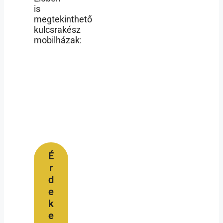
is
megtekinthető
kulcsrakész
mobilházak:
É
r
d
e
k
e