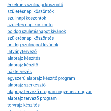
érzelmes szülinapi köszöntő
születésnapi köszöntők
szulinapi koszontok
szuletes napi koszonto
boldog születésnapot kívánok
születésnapi köszöntés
boldog szülinapot kívánok
látványtervező
alaprajz készítés
alaprajz készítő
háztervezés
egyszerű alaprajz készítő program
alaprajz szerkesztő
alaprajz tervező program ingyenes magyar
alaprajz tervező program
tervrajz készítés