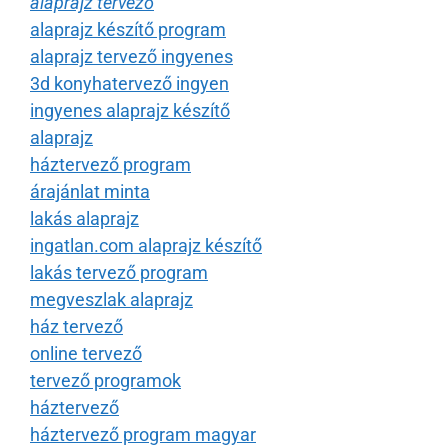
alaprajz tervező
alaprajz készítő program
alaprajz tervező ingyenes
3d konyhatervező ingyen
ingyenes alaprajz készítő
alaprajz
háztervező program
árajánlat minta
lakás alaprajz
ingatlan.com alaprajz készítő
lakás tervező program
megveszlak alaprajz
ház tervező
online tervező
tervező programok
háztervező
háztervező program magyar