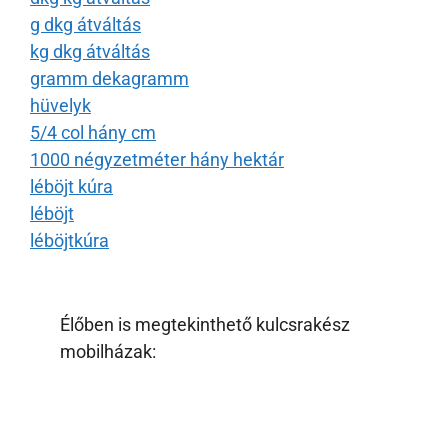
g dkg átváltás
kg dkg átváltás
gramm dekagramm
hüvelyk
5/4 col hány cm
1000 négyzetméter hány hektár
léböjt kúra
léböjt
léböjtkúra
Élőben is megtekinthető kulcsrakész
mobilházak: