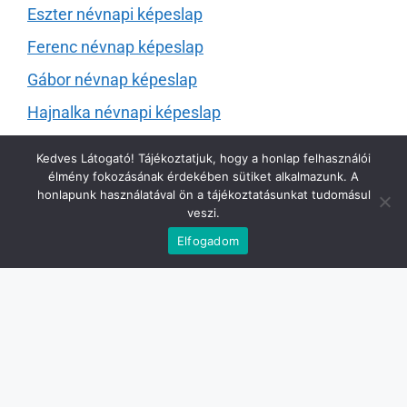
Eszter névnapi képeslap
Ferenc névnap képeslap
Gábor névnap képeslap
Hajnalka névnapi képeslap
Ildikó névnapi képeslap
Kedves Látogató! Tájékoztatjuk, hogy a honlap felhasználói
Ilona napi képeslap
élmény fokozásának érdekében sütiket alkalmazunk. A
honlapunk használatával ön a tájékoztatásunkat tudomásul
Irén névnap képeslap
veszi.
Elfogadom
István névnapi képeslapok
János névnap képeslap
József névnapi képeslapok
Judit napi képeslapok
Julianna névnapi képeslap
Károly névnapi képeslap