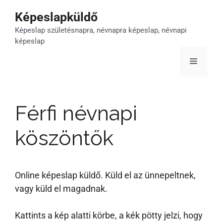
Kilépés
Képeslapküldő
a
Képeslap születésnapra, névnapra képeslap, névnapi
tartalomba
képeslap
Menü
Férfi névnapi
köszöntők
Online képeslap küldő. Küld el az ünnepeltnek,
vagy küld el magadnak.
Kattints a kép alatti körbe, a kék pötty jelzi, hogy