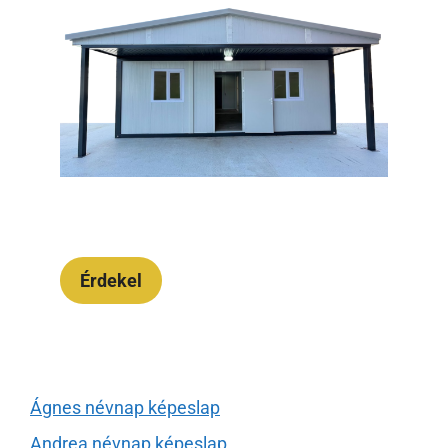
Érdekel
Ágnes névnap képeslap
Andrea névnap képeslap