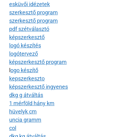
esküvői idézetek
szerkesztő program
szerkesztő program
pdf szétválasztó
képszerkesztő
logó készítés
logótervező
képszerkesztő program
l
ogo készítő
kepszerkeszto
képszerkesztő ingyenes
dkg g átváltás
1 mérföld hány km
hüvelyk cm
uncia gramm
col
dkg kg átváltás