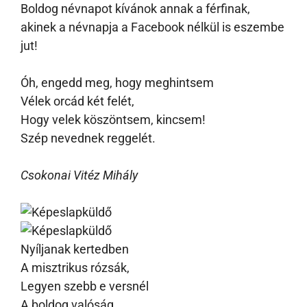
Boldog névnapot kívánok annak a férfinak,
akinek a névnapja a Facebook nélkül is eszembe
jut!
Óh, engedd meg, hogy meghintsem
Vélek orcád két felét,
Hogy velek köszöntsem, kincsem!
Szép nevednek reggelét.
Csokonai Vitéz Mihály
Nyíljanak kertedben
A misztrikus rózsák,
Legyen szebb e versnél
A boldog valóság.