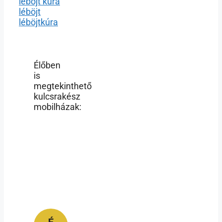
léböjt kúra
léböjt
léböjtkúra
Élőben
is
megtekinthető
kulcsrakész
mobilházak: