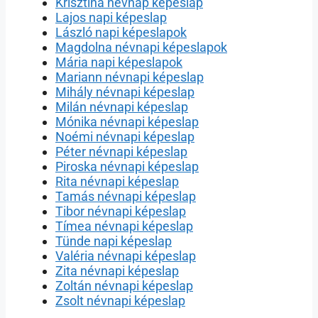
Krisztina névnap képeslap
Lajos napi képeslap
László napi képeslapok
Magdolna névnapi képeslapok
Mária napi képeslapok
Mariann névnapi képeslap
Mihály névnapi képeslap
Milán névnapi képeslap
Mónika névnapi képeslap
Noémi névnapi képeslap
Péter névnapi képeslap
Piroska névnapi képeslap
Rita névnapi képeslap
Tamás névnapi képeslap
Tibor névnapi képeslap
Tímea névnapi képeslap
Tünde napi képeslap
Valéria névnapi képeslap
Zita névnapi képeslap
Zoltán névnapi képeslap
Zsolt névnapi képeslap