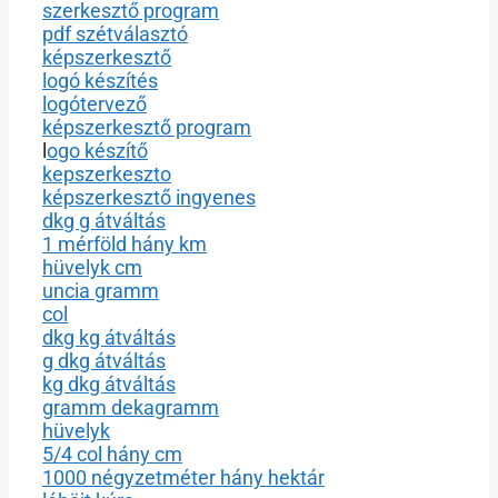
szerkesztő program
pdf szétválasztó
képszerkesztő
logó készítés
logótervező
képszerkesztő program
l
ogo készítő
kepszerkeszto
képszerkesztő ingyenes
dkg g átváltás
1 mérföld hány km
hüvelyk cm
uncia gramm
col
dkg kg átváltás
g dkg átváltás
kg dkg átváltás
gramm dekagramm
hüvelyk
5/4 col hány cm
1000 négyzetméter hány hektár