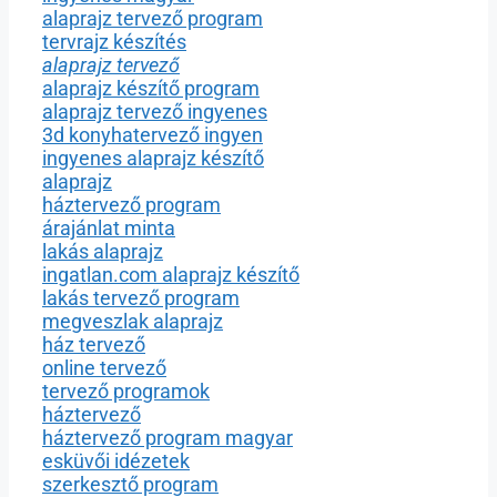
alaprajz tervező program
tervrajz készítés
alaprajz tervező
alaprajz készítő program
alaprajz tervező ingyenes
3d konyhatervező ingyen
ingyenes alaprajz készítő
alaprajz
háztervező program
árajánlat minta
lakás alaprajz
ingatlan.com alaprajz készítő
lakás tervező program
megveszlak alaprajz
ház tervező
online tervező
tervező programok
háztervező
háztervező program magyar
esküvői idézetek
szerkesztő program