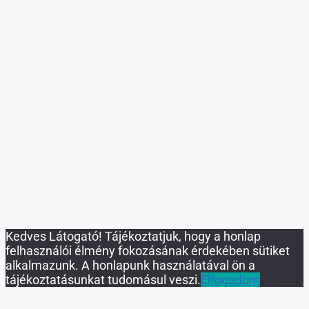
✓ 5-6 hét alatt költözhető
✓ Környezetbarát, modern technológia
✓ Bármikor bővíthető
Érdekel
Köszönöm, nem érdekelnek a mobilházak.
Kedves Látogató! Tájékoztatjuk, hogy a honlap
felhasználói élmény fokozásának érdekében sütiket
alkalmazunk. A honlapunk használatával ön a
tájékoztatásunkat tudomásul veszi.
Elfogadom