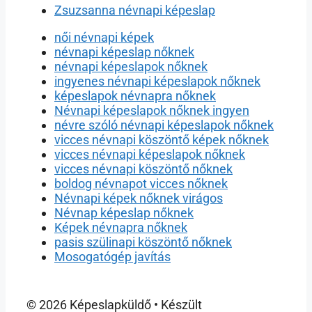
Zsuzsanna névnapi képeslap
női névnapi képek
névnapi képeslap nőknek
névnapi képeslapok nőknek
ingyenes névnapi képeslapok nőknek
képeslapok névnapra nőknek
Névnapi képeslapok nőknek ingyen
névre szóló névnapi képeslapok nőknek
vicces névnapi köszöntő képek nőknek
vicces névnapi képeslapok nőknek
vicces névnapi köszöntő nőknek
boldog névnapot vicces nőknek
Névnapi képek nőknek virágos
Névnap képeslap nőknek
Képek névnapra nőknek
pasis szülinapi köszöntő nőknek
Mosogatógép javítás
© 2026 Képeslapküldő
• Készült