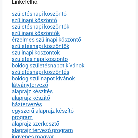
Linkefelhő:
születésnapi köszöntő
szülinapi köszöntő
születésnapi köszöntők
szülinapi köszöntők
érzelmes szülinapi köszöntő
születésnapi köszöntők
szulinapi koszontok
szuletes napi koszonto
boldog születésnapot kívánok
születésnapi köszöntés
boldog szülinapot kívánok
látványtervező
alaprajz készítés
alaprajz készítő
háztervezés
egyszerű alaprajz készítő
program
alaprajz szerkesztő
alaprajz tervező program
ingyenes magyar