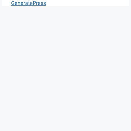
GeneratePress
Close
this
modu
Kulcsrakész
mobilházak