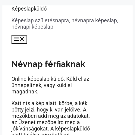
Kilépés
Képeslapküldő
a
Képeslap születésnapra, névnapra képeslap,
tartalomba
névnapi képeslap
Menü
Névnap férfiaknak
Online képeslap küldő. Küld el az
ünnepeltnek, vagy küld el
magadnak.
Kattints a kép alatti körbe, a kék
pötty jelzi, hogy ki van jelölve. A
mezőkben add meg az adatokat,
az Üzenet mezőbe írd meg a
jókívánságokat. A képeslapküldő
alatt találsz köszöntőket,