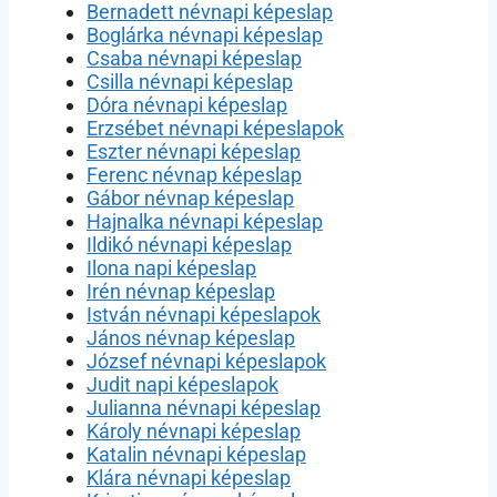
Bernadett névnapi képeslap
Boglárka névnapi képeslap
Csaba névnapi képeslap
Csilla névnapi képeslap
Dóra névnapi képeslap
Erzsébet névnapi képeslapok
Eszter névnapi képeslap
Ferenc névnap képeslap
Gábor névnap képeslap
Hajnalka névnapi képeslap
Ildikó névnapi képeslap
Ilona napi képeslap
Irén névnap képeslap
István névnapi képeslapok
János névnap képeslap
József névnapi képeslapok
Judit napi képeslapok
Julianna névnapi képeslap
Károly névnapi képeslap
Katalin névnapi képeslap
Klára névnapi képeslap