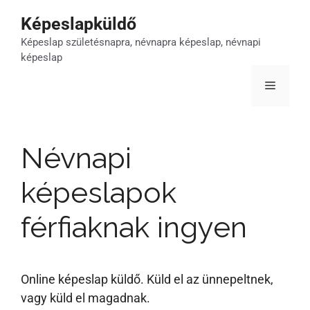
Kilépés
Képeslapküldő
a
Képeslap születésnapra, névnapra képeslap, névnapi
tartalomba
képeslap
Menü
Névnapi
képeslapok
férfiaknak ingyen
Online képeslap küldő. Küld el az ünnepeltnek,
vagy küld el magadnak.