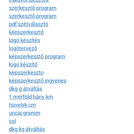
szerkesztő program
szerkesztő program
pdf szétválasztó
képszerkesztő
logó készítés
logótervező
képszerkesztő program
l
ogo készítő
kepszerkeszto
képszerkesztő ingyenes
dkg g átváltás
1 mérföld hány km
hüvelyk cm
uncia gramm
col
dkg kg átváltás