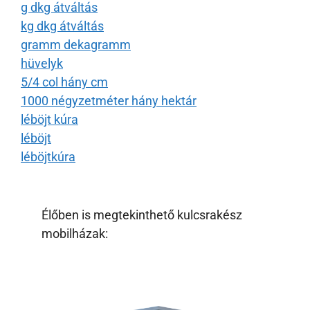
g dkg átváltás
kg dkg átváltás
gramm dekagramm
hüvelyk
5/4 col hány cm
1000 négyzetméter hány hektár
léböjt kúra
léböjt
léböjtkúra
Élőben is megtekinthető kulcsrakész
mobilházak: