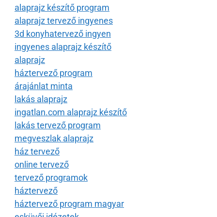
alaprajz készítő program
alaprajz tervező ingyenes
3d konyhatervező ingyen
ingyenes alaprajz készítő
alaprajz
háztervező program
árajánlat minta
lakás alaprajz
ingatlan.com alaprajz készítő
lakás tervező program
megveszlak alaprajz
ház tervező
online tervező
tervező programok
háztervező
háztervező program magyar
esküvői idézetek