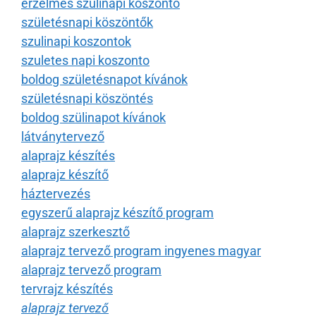
érzelmes szülinapi köszöntő
születésnapi köszöntők
szulinapi koszontok
szuletes napi koszonto
boldog születésnapot kívánok
születésnapi köszöntés
boldog szülinapot kívánok
látványtervező
alaprajz készítés
alaprajz készítő
háztervezés
egyszerű alaprajz készítő program
alaprajz szerkesztő
alaprajz tervező program ingyenes magyar
alaprajz tervező program
tervrajz készítés
alaprajz tervező