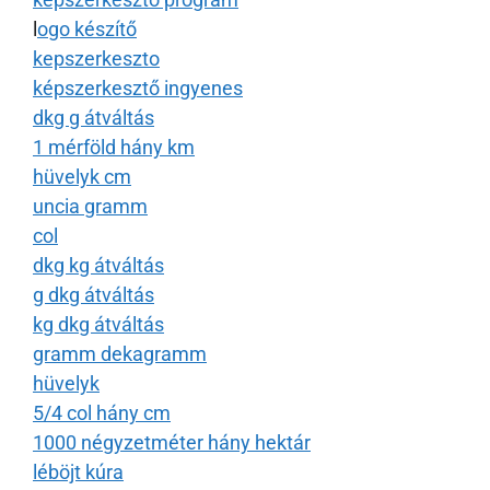
l
ogo készítő
kepszerkeszto
képszerkesztő ingyenes
dkg g átváltás
1 mérföld hány km
hüvelyk cm
uncia gramm
col
dkg kg átváltás
g dkg átváltás
kg dkg átváltás
gramm dekagramm
hüvelyk
5/4 col hány cm
1000 négyzetméter hány hektár
léböjt kúra