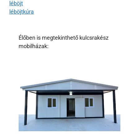
léböjt
léböjtkúra
Élőben is megtekinthető kulcsrakész
mobilházak: