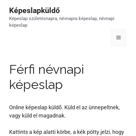
Kilépés
Képeslapküldő
a
Képeslap születésnapra, névnapra képeslap, névnapi
tartalomba
képeslap
Menü
Férfi névnapi
képeslap
Online képeslap küldő. Küld el az ünnepeltnek,
vagy küld el magadnak.
Kattints a kép alatti körbe, a kék pötty jelzi, hogy