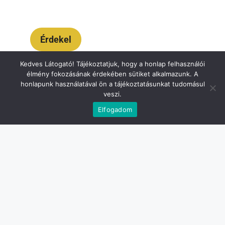
Érdekel
Kedves Látogató! Tájékoztatjuk, hogy a honlap felhasználói
élmény fokozásának érdekében sütiket alkalmazunk. A
honlapunk használatával ön a tájékoztatásunkat tudomásul
veszi.
Ágnes névnap képeslap
Elfogadom
Andrea névnap képeslap
Anikó névnap képeslap
Anita névnapi képeslap
Attila névnap képeslap
Balázs névnapi képeslap
Beáta névnapi képeslap