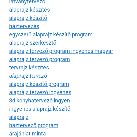
látványtervező
alaprajz készítés
alaprajz készítő
háztervezés
egyszerű alaprajz készítő program
alaprajz szerkesztő
alaprajz tervező program ingyenes magyar
alaprajz tervező program
tervrajz készítés
alaprajz tervező
alaprajz készítő program
alaprajz tervező ingyenes
3d konyhatervező ingyen
ingyenes alaprajz készítő
alaprajz
háztervező program
árajánlat minta