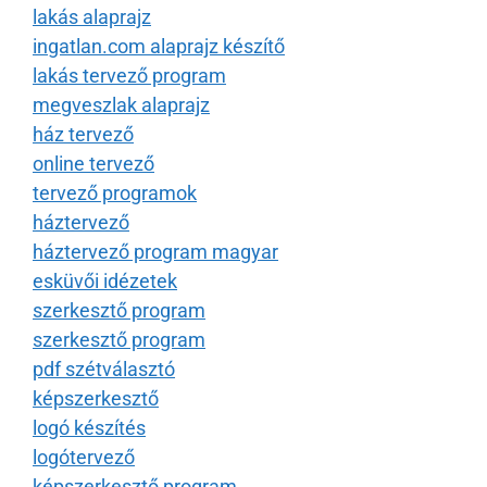
lakás alaprajz
ingatlan.com alaprajz készítő
lakás tervező program
megveszlak alaprajz
ház tervező
online tervező
tervező programok
háztervező
háztervező program magyar
esküvői idézetek
szerkesztő program
szerkesztő program
pdf szétválasztó
képszerkesztő
logó készítés
logótervező
képszerkesztő program