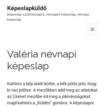
Kilépés
Képeslapküldő
a
Képeslap születésnapra, névnapra képeslap, névnapi
tartalomba
képeslap
Menü
Valéria névnapi
képeslap
Kattints a kép alatti körbe, a kék pötty jelzi, hogy
ki van jelölve. A mezőkben add meg az adatokat,
az Üzenet mezőbe írd meg a jókívánságokat,
majd kattints a „Küldés” gombra. A képeslapot