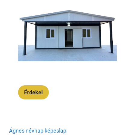
Érdekel
Ágnes névnap képeslap