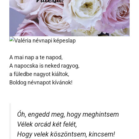
A mai nap a te napod,
A napocska is neked ragyog,
a füledbe nagyot kiáltok,
Boldog névnapot kívánok!
Óh, engedd meg, hogy meghintsem
Vélek orcád két felét,
Hogy velek köszöntsem, kincsem!