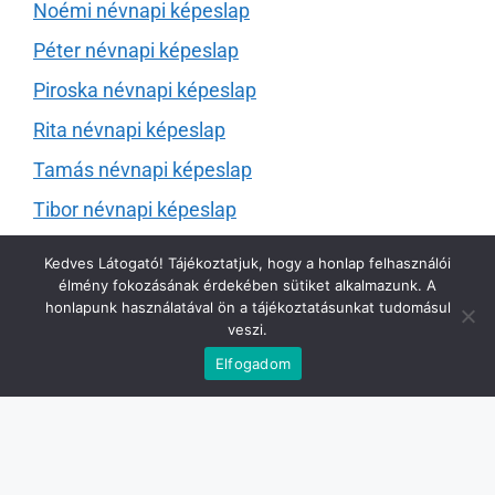
Noémi névnapi képeslap
Péter névnapi képeslap
Piroska névnapi képeslap
Rita névnapi képeslap
Tamás névnapi képeslap
Tibor névnapi képeslap
Tímea névnapi képeslap
Kedves Látogató! Tájékoztatjuk, hogy a honlap felhasználói
élmény fokozásának érdekében sütiket alkalmazunk. A
Tünde napi képeslap
honlapunk használatával ön a tájékoztatásunkat tudomásul
Valéria névnapi képeslap
veszi.
Elfogadom
Zita névnapi képeslap
Zoltán névnapi képeslap
Zsolt névnapi képeslap