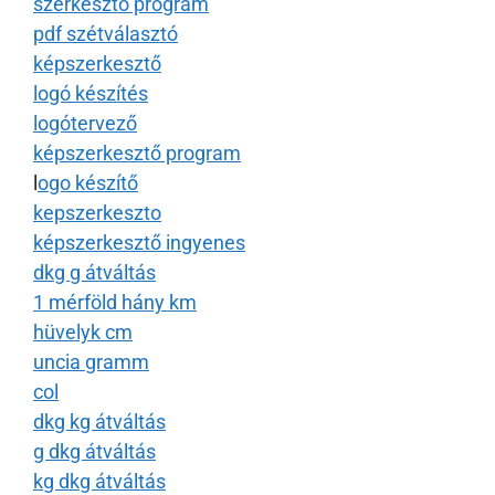
szerkesztő program
pdf szétválasztó
képszerkesztő
logó készítés
logótervező
képszerkesztő program
l
ogo készítő
kepszerkeszto
képszerkesztő ingyenes
dkg g átváltás
1 mérföld hány km
hüvelyk cm
uncia gramm
col
dkg kg átváltás
g dkg átváltás
kg dkg átváltás