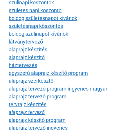
szulinapi koszontok
szuletes napi koszonto
boldog születésnapot kívánok
születésnapi köszöntés
boldog szülinapot kívánok
látványtervező
alaprajz készítés
alaprajz készítő
háztervezés
egyszerű alaprajz készítő program
alaprajz szerkesztő
alaprajz tervező program ingyenes magyar
alaprajz tervező program
tervrajz készítés
alaprajz tervező
alaprajz készítő program
alaprajz tervező ingyenes