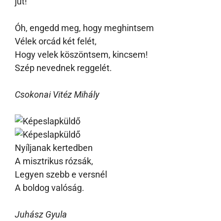
jut!
Óh, engedd meg, hogy meghintsem
Vélek orcád két felét,
Hogy velek köszöntsem, kincsem!
Szép nevednek reggelét.
Csokonai Vitéz Mihály
Nyíljanak kertedben
A misztrikus rózsák,
Legyen szebb e versnél
A boldog valóság.
Juhász Gyula