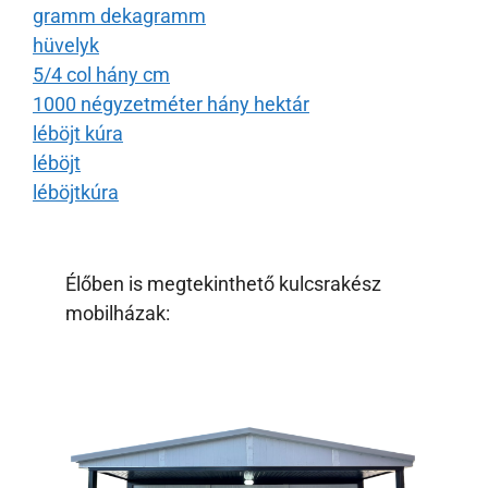
gramm dekagramm
hüvelyk
5/4 col hány cm
1000 négyzetméter hány hektár
léböjt kúra
léböjt
léböjtkúra
Élőben is megtekinthető kulcsrakész
mobilházak: