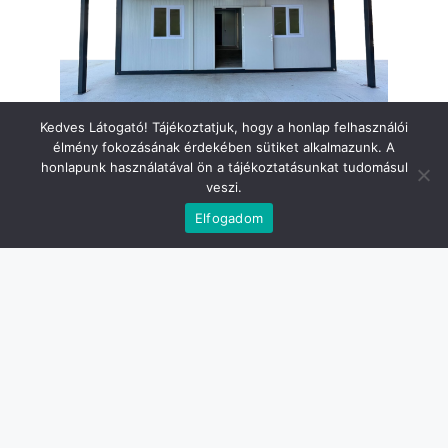
Kedves Látogató! Tájékoztatjuk, hogy a honlap felhasználói
élmény fokozásának érdekében sütiket alkalmazunk. A
honlapunk használatával ön a tájékoztatásunkat tudomásul
veszi.
Érdekel
Elfogadom
Ágnes névnap képeslap
Andrea névnap képeslap
Anikó névnap képeslap