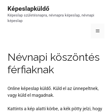
Kilépés
Képeslapküldő
a
Képeslap születésnapra, névnapra képeslap, névnapi
tartalomba
képeslap
Menü
Névnapi köszöntés
férfiaknak
Online képeslap küldő. Küld el az ünnepeltnek,
vagy küld el magadnak.
Kattints a kép alatti körbe, a kék pötty jelzi, hogy