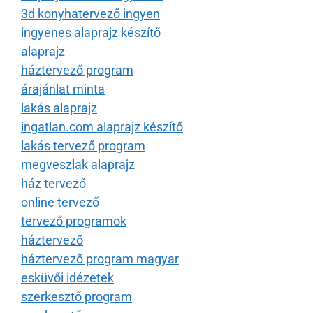
3d konyhatervező ingyen
ingyenes alaprajz készítő
alaprajz
háztervező program
árajánlat minta
lakás alaprajz
ingatlan.com alaprajz készítő
lakás tervező program
megveszlak alaprajz
ház tervező
online tervező
tervező programok
háztervező
háztervező program magyar
esküvői idézetek
szerkesztő program